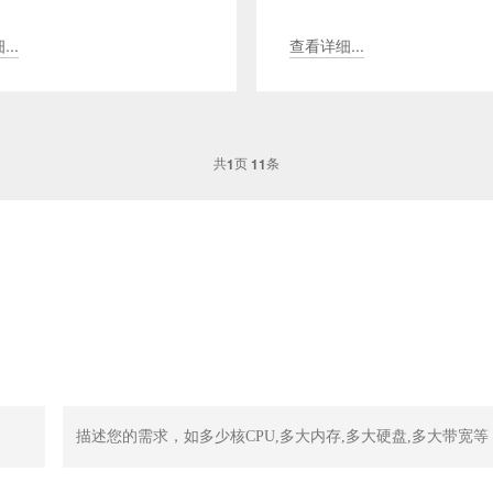
提供了自动备份和恢复功能。
企业需求而设计的网络服务器
复是数据安全...
供了自动备份和恢复功...
..
查看详细...
共
页
条
1
11