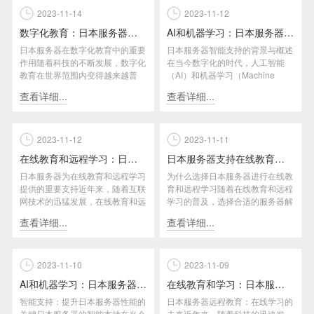
2023-11-14
2023-11-12
数字化教育：日本服务器如何提供创新性学习体验
AI和机器学习：日本服务器的智能支持
日本服务器在数字化教育中的重要
日本服务器智能支持的背景与概述
作用随着科技的不断发展，数字化
在当今数字化的时代，人工智能
教育在世界范围内变得越来越普
（AI）和机器学习（Machine
遍。日本作为一个教育先进的国
Learning）的应用不...
查看详细...
查看详细...
家，...
2023-11-12
2023-11-11
在线教育和远程学习：日本服务器的支持
日本服务器支持在线教育和远程学习
日本服务器为在线教育和远程学习
为什么选择日本服务器进行在线教
提供的重要支持近年来，随着互联
育和远程学习随着在线教育和远程
网技术的迅猛发展，在线教育和远
学习的普及，选择合适的服务器解
程学习在全球范围内快速兴起。
决方案至关重要。日本服务器在
查看详细...
查看详细...
作...
这...
2023-11-10
2023-11-09
AI和机器学习：日本服务器的智能支持
在线教育和学习：日本服务器的远程教育
智能支持：提升日本服务器性能的
日本服务器远程教育：在线学习的
关键日本服务器的智能支持在当今
未来近年来，随着科技的迅速发