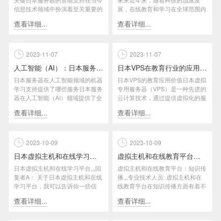
信息技术领域中扮演着至关重要的
展，在线教育和学习在全球范围内
角色。随着人工智能（AI）和机...
得到了广泛应用和认可。而日本作
查看详细...
查看详细...
为...
2023-11-07
2023-11-07
人工智能（AI）：日本服务器的机器学习支持
日本VPS在教育行业的应用及价值
日本服务器在人工智能领域的机器
日本VPS的教育应用价值日本虚拟
学习支持提供了哪些服务日本服务
专用服务器（VPS）是一种先进的
器在人工智能（AI）领域提供了全
云计算技术，通过提供虚拟化的服
面的机器学习支持，为用户提供...
务器环境，为教育行业带来了...
查看详细...
查看详细...
2023-10-09
2023-10-09
日本虚拟主机和在线学习平台
虚拟主机和在线教育平台：知识传播
日本虚拟主机和在线学习平台,,,回
虚拟主机和在线教育平台：知识传
复者A： 关于日本虚拟主机和在线
播,,,专业技术人员: 虚拟主机和在
学习平台，我可以告诉你一些信
线教育平台在知识传播方面有着不
息。虚拟主机是一种互联网托...
同的作用。虚拟主机是一种...
查看详细...
查看详细...