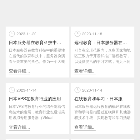
2023-11-20
2023-11-18
日本服务器在教育科技中的角色
远程教育：日本服务器在教育科技中的全球贡献
日本服务器在教育科技中的重要性
引言在全球范围内，众多国家和地
在当代的教育科技中，服务器扮演
区正致力于开发和推广远程教育，
着至关重要的角色。作为一个大规
以提供灵活的学习方式，满足不同
模的信息处理和存储设备，服务
人群的教育需求。而日本的服务
查看详细...
查看详细...
器...
器...
2023-11-14
2023-11-14
日本VPS在教育行业的应用和优化案例分享
在线教育和学习：日本服务器的远程教育
日本VPS与教育行业的结合随着信
日本服务器远程教育的概述在线教
息技术的发展，教育行业也逐渐采
育和学习是指通过互联网和其他远
用虚拟专用服务器（Virtual
程技术手段，实现教育和学习活动
Private Serv...
的一种方式。日本服务器远程教
查看详细...
查看详细...
育...