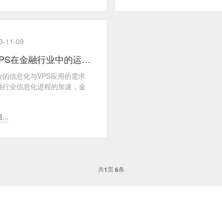
3-11-09
日本VPS在金融行业中的运用及案例分析
业的信息化与VPS应用的需求
融行业信息化进程的加速，金
对于高性能、高安全性的服务
来越迫切。传统...
..
共
页
条
1
6