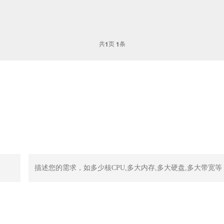
共
页
条
1
1