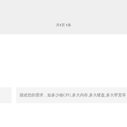
共
页
条
1
1