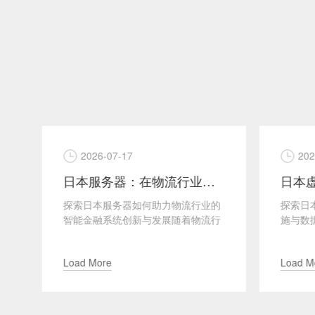
2026-07-16
20
融
日本虚拟主机对用户数据的隐私保护
的
探索日本虚拟主机提供的隐私保护措
日本服
行
施与数据安全保障随着互联网技术的
安全性
技
发展和全球数据保护意识的增强，越
经济的
来越多的用户开始关注其在...
器至关
Load More
Load 