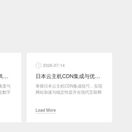
2026-07-13
日本云主机CDN集成与优化方法
日本云主机针对亚洲市场的定制化服务
巧，实现
探讨日本云主机为亚洲市场量身打造
针
互联网
的专业服务与解决方案随着亚洲市场
策
验至关
对高性能计算和大数据处理需求的不
时
断增长，越来越多的企业开...
企
Load More
L