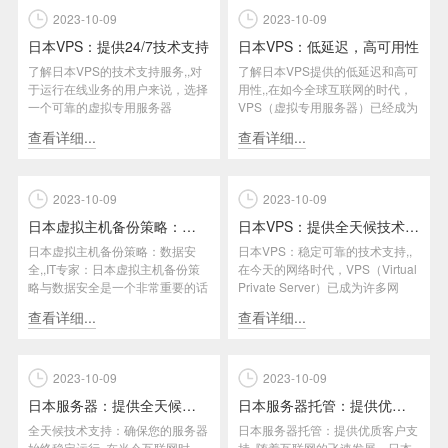
2023-10-09
2023-10-09
日本VPS：提供24/7技术支持
日本VPS：低延迟，高可用性
了解日本VPS的技术支持服务,,对
了解日本VPS提供的低延迟和高可
于运行在线业务的用户来说，选择
用性,,在如今全球互联网的时代，
一个可靠的虚拟专用服务器
VPS（虚拟专用服务器）已经成为
（VPS）提供商至关重要。在这
许多企业和个人网站的首选...
查看详细...
查看详细...
方...
2023-10-09
2023-10-09
日本虚拟主机备份策略：数据安全
日本VPS：提供全天候技术支持
日本虚拟主机备份策略：数据安
日本VPS：稳定可靠的技术支持,,
全,,IT专家：日本虚拟主机备份策
在今天的网络时代，VPS（Virtual
略与数据安全是一个非常重要的话
Private Server）已成为许多网
题。根据笔者了解，一般而言，...
站...
查看详细...
查看详细...
2023-10-09
2023-10-09
日本服务器：提供全天候技术支持
日本服务器托管：提供优质客户支持
全天候技术支持：确保您的服务器
日本服务器托管：提供优质客户支
始终稳定运行,,在当今互联网时
持,,随着互联网的飞速发展，日本