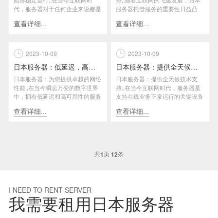
代，服务器对于任何企业来说都是
服务器托管服务的重要性日益凸
至关重要的基础设施。为了确保
显。在日本，服务器托管提供商
查看详细...
查看详细...
您...
提...
2023-10-09
2023-10-09
日本服务器：低延迟，高可用性
日本服务器：提供全天候技术支持
日本服务器：为您提供卓越的网络
日本服务器：提供全天候技术支
性能,,在当今瞬息万变的数字世界
持,,在当今互联网时代，服务器是
中，拥有低延迟和高可用性的服务
支持在线业务正常运行的关键设备
器对于用户体验至关重要。在这...
之一，而为了确保业务的稳定和
查看详细...
查看详细...
客...
共
页
条
1
12
I NEED TO RENT SERVER
我需要租用日本服务器